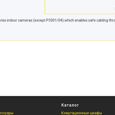
ries indoor cameras (except P3301/04) which enables safe cabling thro
Каталог
ессуары
Комутационные шкафы