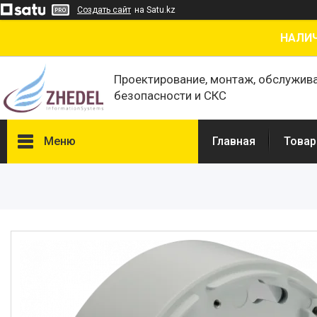
Создать сайт
на Satu.kz
НАЛИЧ
Проектирование, монтаж, обслужив
безопасности и СКС
Меню
Главная
Товар
Товары и услуги
О нас
Отзывы
Сертификаты