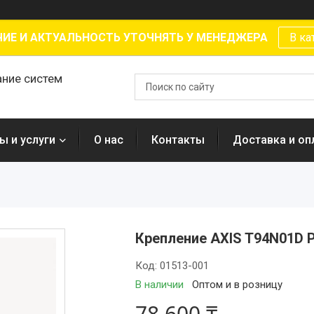
ИЕ И АКТУАЛЬНОСТЬ УТОЧНЯТЬ У МЕНЕДЖЕРА
В ка
ание систем
ы и услуги
О нас
Контакты
Доставка и оп
Крепление AXIS T94N01D 
Код:
01513-001
В наличии
Оптом и в розницу
78 600 ₸