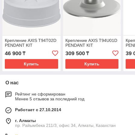
Крепление AXIS T94T02D
Крепление AXIS T94U01D
Кре
PENDANT KIT
PENDANT KIT
PEN
46 900
309 500
39 
₸
₸
Купить
Купить
О нас
Рейтинг не сформирован
Менее 5 отзывов за последний год
Работает с 27.10.2014
г. Алматы
пр. Райымбека 211/3, офис 34, Алматы, Казахстан