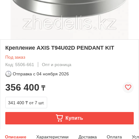
Крепление AXIS T94U02D PENDANT KIT
Под заказ
Код: 5506-661
Опт и розница
Отправка с
04 ноября 2026
356 400
₸
341 400 ₸
от 7 шт.
Купить
Описание
Характеристики
Доставка
Оплата
Усл