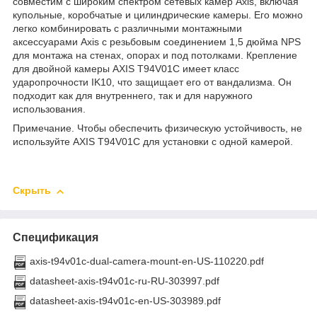
совместим с широким спектром сетевых камер Axis, включая
купольные, коробчатые и цилиндрические камеры. Его можно
легко комбинировать с различными монтажными
аксессуарами Axis с резьбовым соединением 1,5 дюйма NPS
для монтажа на стенах, опорах и под потолками. Крепление
для двойной камеры AXIS T94V01C имеет класс
ударопрочности IK10, что защищает его от вандализма. Он
подходит как для внутреннего, так и для наружного
использования.
Примечание. Чтобы обеспечить физическую устойчивость, не
используйте AXIS T94V01C для установки с одной камерой.
Скрыть
Спецификация
axis-t94v01c-dual-camera-mount-en-US-110220.pdf
datasheet-axis-t94v01c-ru-RU-303997.pdf
datasheet-axis-t94v01c-en-US-303989.pdf