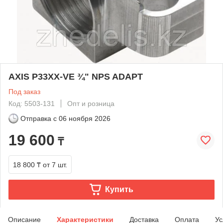
AXIS P33XX-VE ¾" NPS ADAPT
Под заказ
Код: 5503-131
Опт и розница
Отправка с
06 ноября 2026
19 600
₸
18 800 ₸
от 7 шт.
Купить
Описание
Характеристики
Доставка
Оплата
Ус