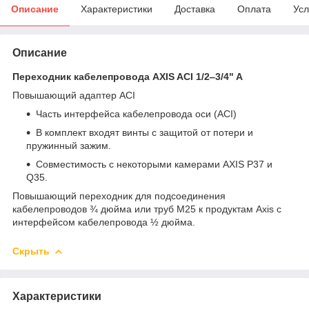
Описание
Характеристики
Доставка
Оплата
Усл
Описание
Переходник кабелепровода AXIS ACI 1/2‒3/4" A
Повышающий адаптер ACI
Часть интерфейса кабелепровода оси (ACI)
В комплект входят винты с защитой от потери и
пружинный зажим.
Совместимость с некоторыми камерами AXIS P37 и
Q35.
Повышающий переходник для подсоединения
кабелепроводов ¾ дюйма или труб M25 к продуктам Axis с
интерфейсом кабелепровода ½ дюйма.
Скрыть
Характеристики