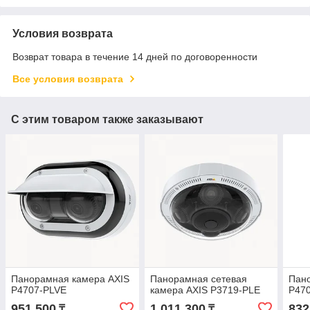
Условия возврата
Возврат товара в течение 14 дней по договоренности
Все условия возврата
С этим товаром также заказывают
Панорамная камера AXIS
Панорамная сетевая
Пан
P4707-PLVE
камера AXIS P3719-PLE
P47
951 500
1 011 300
832
₸
₸