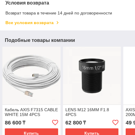
Условия возврата
Возврат товара в течение 14 дней по договоренности
Все условия возврата
Подобные товары компании
Кабель AXIS F7315 CABLE
LENS M12 16MM F1.8
AXI
WHITE 15M 4PCS
4PCS
200
86 600
62 800
49 
₸
₸
Купить
Купить