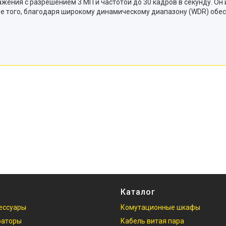
ения с разрешением 3 МП и частотой до 30 кадров в секунду. Он 
 того, благодаря широкому динамическому диапазону (WDR) обесп
Каталог
ессуары
Комутационные шкафы
раторы
Кабель витая пара