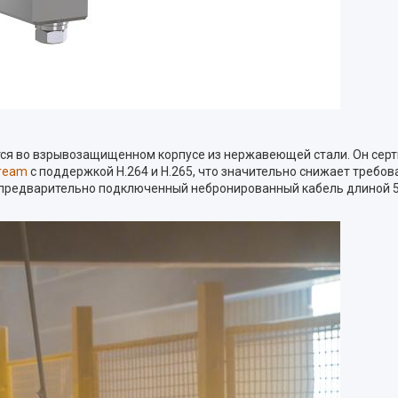
ся во взрывозащищенном корпусе из нержавеющей стали. Он серт
tream
с поддержкой H.264 и H.265, что значительно снижает требо
 предварительно подключенный небронированный кабель длиной 5 