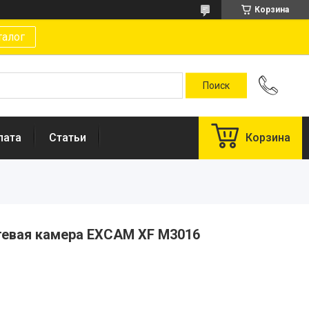
Корзина
талог
лата
Статьи
Корзина
евая камера EXCAM XF M3016