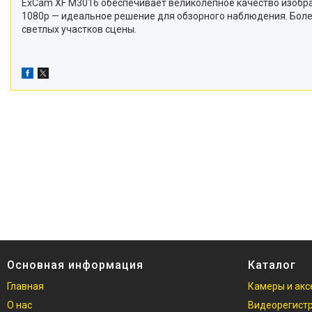
ExCam XF M3016 обеспечивает великолепное качество изображ
1080p — идеальное решение для обзорного наблюдения. Более
светлых участков сцены.
Основная информация
Каталог
Главная
Камеры и акс
О нас
Видеорегист