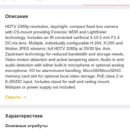
Описание
HDTV 1080p resolution, day/night, compact fixed box camera
with CS-mount providing Forensic WDR and Lightfinder
technology. Includes an IR corrected varifocal 3-10.5 mm F1.4
DC-iris lens. Multiple, individually configurable H.264, H.265 and
Motion JPEG streams; full HDTV 1080p at 25/30 fps. Axis
Zipstream technology for reduced bandwidth and storage needs.
Video motion detection and active tampering alarm. Audio in and
audio detection with either built-in microphone or optional analog
microphone. I/O for alarm/event handling, MicroSD/MicroSDHC
memory card slot for optional local video storage. PoE class 2 or
8-28VDC input. Includes stand for wall and ceiling mount.
Midspan or power supply not included.
Скрыть
Характеристики
Основные атрибуты