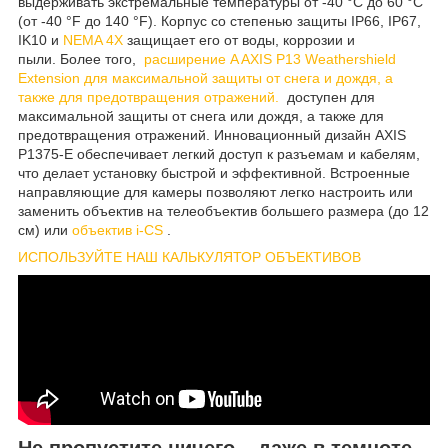
выдерживать экстремальные температуры от -40 °C до 60 °C
(от -40 °F до 140 °F). Корпус со степенью защиты IP66, IP67,
IK10 и
NEMA 4X
защищает его от воды, коррозии и
пыли. Более того,
расширение A AXIS P13 Weathershield
Extension для максимальной защиты от снега и дождя, а
также для предотвращения отражений.
доступен для
максимальной защиты от снега или дождя, а также для
предотвращения отражений. Инновационный дизайн AXIS
P1375-E обеспечивает легкий доступ к разъемам и кабелям,
что делает установку быстрой и эффективной. Встроенные
направляющие для камеры позволяют легко настроить или
заменить объектив на телеобъектив большего размера (до 12
см) или
объектив i-CS
.
ИСПОЛЬЗУЙТЕ НАШ КАЛЬКУЛЯТОР ОБЪЕКТИВОВ