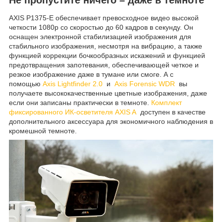
Не пропустите ничего – даже в темноте
AXIS P1375-E обеспечивает превосходное видео высокой
четкости 1080p со скоростью до 60 кадров в секунду. Он
оснащен электронной стабилизацией изображения для
стабильного изображения, несмотря на вибрацию, а также
функцией коррекции бочкообразных искажений и функцией
предотвращения запотевания, обеспечивающей четкое и
резкое изображение даже в тумане или смоге. А с
помощью
Axis Lightfinder 2.0
и
Axis Forensic WDR
вы
получаете высококачественные цветные изображения, даже
если они записаны практически в темноте.
Комплект
фиксированного ИК-осветителя AXIS A
доступен в качестве
дополнительного аксессуара для экономичного наблюдения в
кромешной темноте.