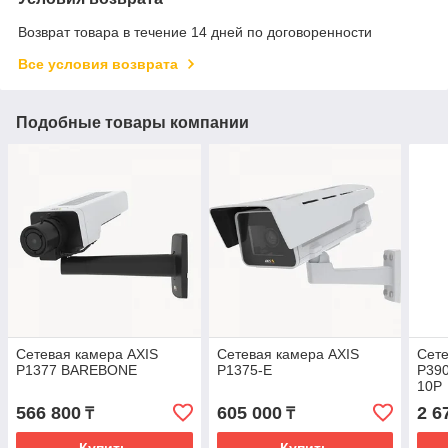
Возврат товара в течение 14 дней по договоренности
Все условия возврата
Подобные товары компании
Сетевая камера AXIS
Сетевая камера AXIS
Сете
P1377 BAREBONE
P1375-E
P39
10P
566 800
605 000
2 6
₸
₸
Купить
Купить