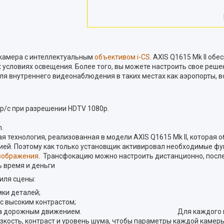
я камера с интеллектуальным
объективом i-CS
. AXIS Q1615 Mk II о
условиях освещения. Более того, вы можете настроить свое реше
для внутреннего видеонаблюдения в таких местах как аэропорты, в
др/с при разрешении HDTV 1080p.
m.
я технология, реализованная в модели AXIS Q1615 Mk II, которая о
й. Поэтому как только установщик активировал необходимые фун
зображения
. Трансфокацию можно настроить дистанционно, после
ь время и деньги
филя сцены:
ки деталей;
 с высоким контрастом;
блюдения за дорожным движением. Для каждого профил
езкость, контраст и уровень шума, чтобы параметры каждой кам