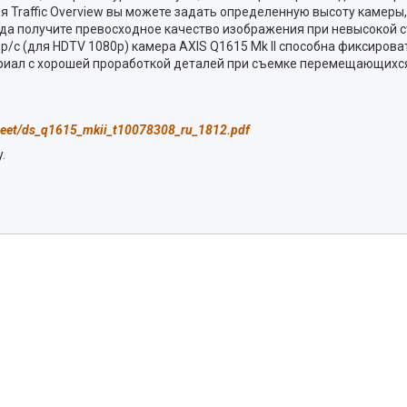
ля Traffic Overview вы можете задать определенную высоту каме
гда получите превосходное качество изображения при невысокой с
др/с (для HDTV 1080p) камера AXIS Q1615 Mk II способна фиксиро
иал с хорошей проработкой деталей при съемке перемещающихся 
sheet/ds_q1615_mkii_t10078308_ru_1812.pdf
.