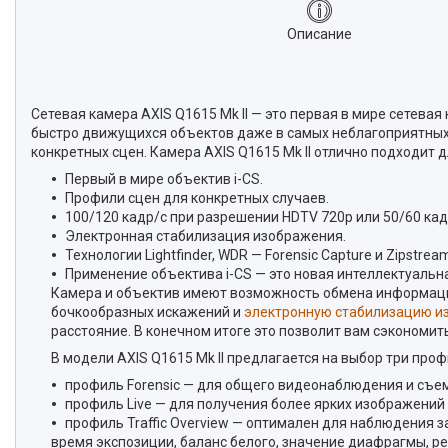
Описание
Сетевая камера AXIS Q1615 Mk II — это первая в мире сетева
быстро движущихся объектов даже в самых неблагоприятных 
конкретных сцен. Камера AXIS Q1615 Mk II отлично подходит 
Первый в мире объектив i-CS.
Профили сцен для конкретных случаев.
100/120 кадр/с при разрешении HDTV 720p или 50/60 ка
Электронная стабилизация изображения.
Технологии Lightfinder, WDR — Forensic Capture и Zipstrea
Применение объектива i-CS — это новая интеллектуальна
Камера и объектив имеют возможность обмена информацие
бочкообразных искажений и
электронную стабилизацию и
расстояние. В конечном итоге это позволит вам сэкономит
В модели AXIS Q1615 Mk II предлагается на выбор три про
профиль Forensic — для общего видеонаблюдения и съем
профиль Live — для получения более ярких изображений
профиль Traffic Overview — оптимален для на
время экспозиции, баланс белого, значение диафрагмы, р