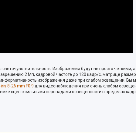
 светочувствительность. Изображения будут не просто четкими, 
разрешению 2 Мп, кадровой частоте до 120 кадр/с, матрице размер
информативность изображения даже при слабом освещении. Вы мо
iris 8-26 mm F0.9
для видеонаблюдения при очень слабом освещени
мке сцен с сильными перепадами освещенности в пределах кадра.