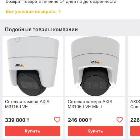
Возврат товара в течение 14 дней по договоренности
Все условия возврата
Подобные товары компании
Сетевая камера AXIS
Сетевая камера AXIS
AXIS
M3116-LVE
M3106-LVE Mk II
Cam
339 800
246 000
226
₸
₸
Купить
Купить