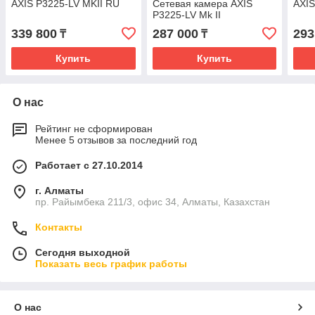
AXIS P3225-LV MKII RU
Сетевая камера AXIS
AXIS
P3225-LV Mk II
339 800
287 000
293
₸
₸
Купить
Купить
О нас
Рейтинг не сформирован
Менее 5 отзывов за последний год
Работает с 27.10.2014
г. Алматы
пр. Райымбека 211/3, офис 34, Алматы, Казахстан
Контакты
Сегодня выходной
Показать весь график работы
О нас