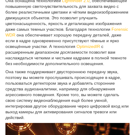
Она оснащена технологией
Lightfinder 2.0
, обеспечивающей
повышенную светочувствительность для захвата видео с
более реалистичными цветами и чётким видеоизображением
движущихся объектов. Это позволит улучшить
цветонасыщенность, яркость и детализацию изображения
даже самых темных участков. Благодаря технологии
Forensic
WDR
она обеспечивает хорошую передачу деталей, даже
если в кадре одновременно присутствуют тёмные и ярко
освещённые участки. А технология
OptimizedIR
с
расширенным диапазоном досягаемости позволит вам
наслаждаться четкими и чистыми кадрами в полной темноте
без необходимости дополнительного освещения.
Она также поддерживает двустороннюю передачу звука,
поэтому вы можете прослушивать происходящее в кадре,
пользоваться детектором звука и добавлять сторонние
средства аудиоаналитики, например для обнаружения
агрессивного поведения. Кроме того, вы можете сделать
свою систему видеонаблюдения ещё более умной,
интегрировав другое оборудование через цифровой вход или
выход камеры для активирования сигналов тревоги или
действий.