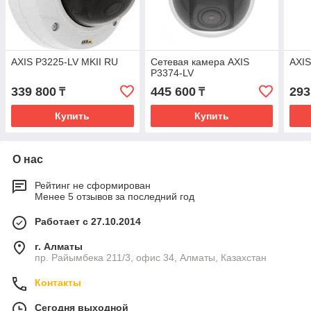
AXIS P3225-LV MKII RU
Сетевая камера AXIS
AXIS
P3374-LV
339 800
445 600
293
₸
₸
Купить
Купить
О нас
Рейтинг не сформирован
Менее 5 отзывов за последний год
Работает с 27.10.2014
г. Алматы
пр. Райымбека 211/3, офис 34, Алматы, Казахстан
Контакты
Сегодня выходной