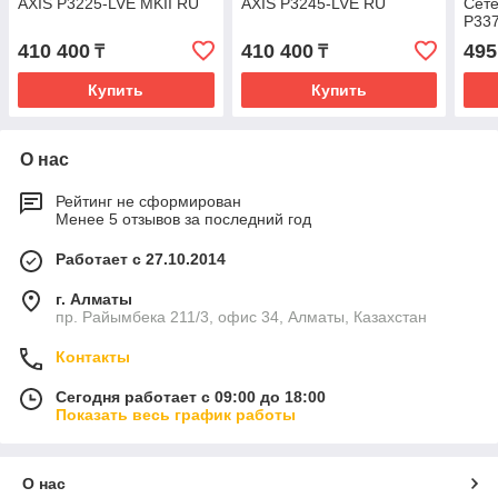
AXIS P3225-LVE MKII RU
AXIS P3245-LVE RU
Сете
P33
410 400
410 400
495
₸
₸
Купить
Купить
О нас
Рейтинг не сформирован
Менее 5 отзывов за последний год
Работает с 27.10.2014
г. Алматы
пр. Райымбека 211/3, офис 34, Алматы, Казахстан
Контакты
Сегодня работает с 09:00 до 18:00
Показать весь график работы
О нас