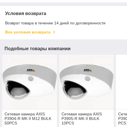
Условия возврата
Возврат товара в течение 14 дней по договоренности
Все условия возврата
Подобные товары компании
Сетевая камера AXIS
Сетевая камера AXIS
Сете
P3904-R MK II M12 BULK
P3905-R MK II BULK
P390
50PCS
10PCS
PCS