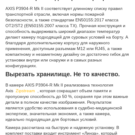
AXIS P3904-R Mk II соответствует длинному списку правил
транспортной отрасли, включая нормы пожарной
безопасности, а также стандартам EN50155:2017 класса
OT2/ST2 (EN50155:2007 класса TX). Прочная конструкция и
способность выдерживать широкий диапазон температур
делают камеру подходящей для суровых условий на борту. А
благодаря дополнительному корпусу для наружного
применения, доступным разъемам M12 или RJ45, а также
компактному и незаметному дизайну он достаточно гибок для
установки внутри или снаружи и в самых разных
конфигурациях.
Вырезать хранилище. Не то качество.
В камере AXIS P3904-R Mk II реализована технология
Axis
Zipstream
, которая сокращает объем памяти и
пропускную способность до 50 %, сохраняя при этом важные
детали в полном качестве изображения. Результатом
является удобство использования в судебно-медицинской
экспертизе, значительная экономия, а также камера,
идеально подходящая для бортовых условий.
Камера рассчитана на быструю и надежную установку. В
комплект поставки входит инструмент «Линза», который