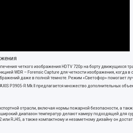
ажения
спечения четкого изображения HDTV 720p на борту движущихся тр
ей WDR – Forensic Capture для четкости изображения, когда в сце
изображений даже в полной темноте. Режим «Светофор» помогает л
AXIS P3905-R Mk II предлагается множество дополнительных объект
ранспортной отрасли, включая нормы пожарной безопасности, а так
ь широкий диапазон температур делают камеру подходящей для су
или RJ45, а также компактному и незаметному дизайну он достато