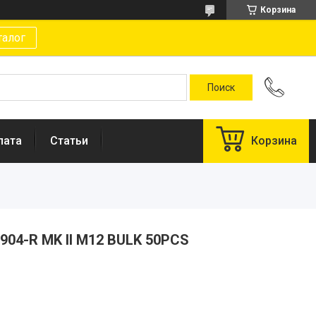
Корзина
талог
лата
Статьи
Корзина
904-R MK II M12 BULK 50PCS