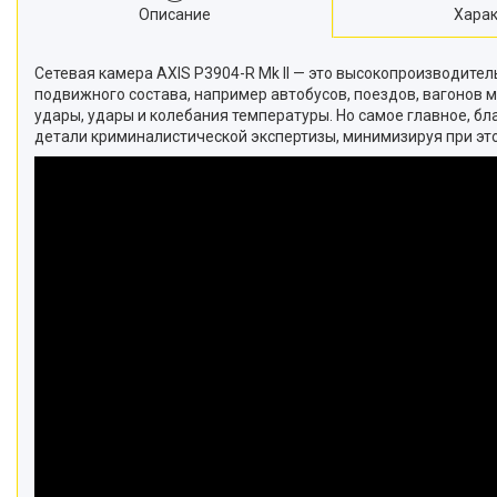
Описание
Харак
Сетевая камера AXIS P3904-R Mk II — это высокопроизводите
подвижного состава, например автобусов, поездов, вагонов 
удары, удары и колебания температуры. Но самое главное, бла
детали криминалистической экспертизы, минимизируя при это