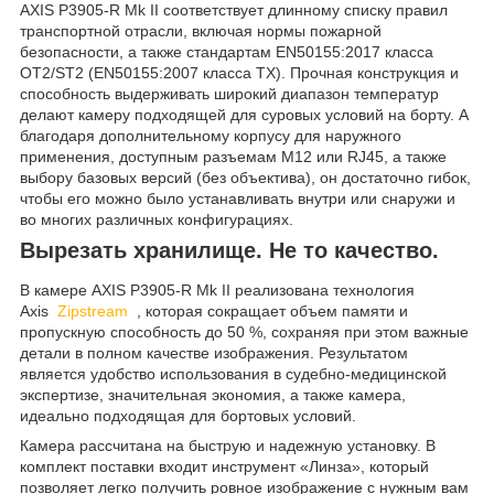
AXIS P3905-R Mk II соответствует длинному списку правил
транспортной отрасли, включая нормы пожарной
безопасности, а также стандартам EN50155:2017 класса
OT2/ST2 (EN50155:2007 класса TX). Прочная конструкция и
способность выдерживать широкий диапазон температур
делают камеру подходящей для суровых условий на борту. А
благодаря дополнительному корпусу для наружного
применения, доступным разъемам M12 или RJ45, а также
выбору базовых версий (без объектива), он достаточно гибок,
чтобы его можно было устанавливать внутри или снаружи и
во многих различных конфигурациях.
Вырезать хранилище. Не то качество.
В камере AXIS P3905-R Mk II реализована технология
Axis
Zipstream
, которая сокращает объем памяти и
пропускную способность до 50 %, сохраняя при этом важные
детали в полном качестве изображения. Результатом
является удобство использования в судебно-медицинской
экспертизе, значительная экономия, а также камера,
идеально подходящая для бортовых условий.
Камера рассчитана на быструю и надежную установку. В
комплект поставки входит инструмент «Линза», который
позволяет легко получить ровное изображение с нужным вам