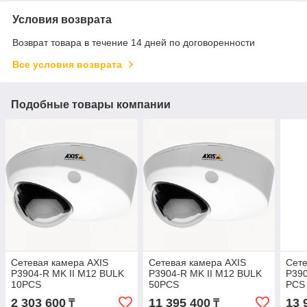
Условия возврата
Возврат товара в течение 14 дней по договоренности
Все условия возврата
Подобные товары компании
Сетевая камера AXIS
Сетевая камера AXIS
Сете
P3904-R MK II M12 BULK
P3904-R MK II M12 BULK
P390
10PCS
50PCS
PCS
2 303 600
11 395 400
13 
₸
₸