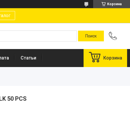
Корзина
талог
лата
Статьи
Корзина
ULK 50 PCS