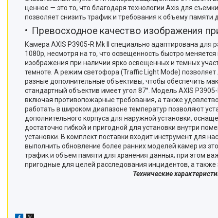
ценное — это то, что благодаря технологии Axis для съемк
позволяет снизить трафик и требования к объему памяти
Превосходное качество изображения при
Камера AXIS P3905-R Mk II специально адаптирована для
1080p, несмотря на то, что освещенность быстро меняется
изображения при наличии ярко освещенных и темных участ
темноте. А режим светофора (Traffic Light Mode) позволя
разные дополнительные объективы, чтобы обеспечить макс
стандартный объектив имеет угол 87°. Модель AXIS P3905
включая противопожарные требования, а также удовлетвор
работать в широком диапазоне температур позволяют уста
дополнительного корпуса для наружной установки, оснащ
достаточно гибкой и пригодной для установки внутри пом
установки. В комплект поставки входит инструмент для на
выполнить обновление более ранних моделей камер из этог
трафик и объем памяти для хранения данных; при этом ва
пригодные для целей расследования инцидентов, а 
Технические характеристи