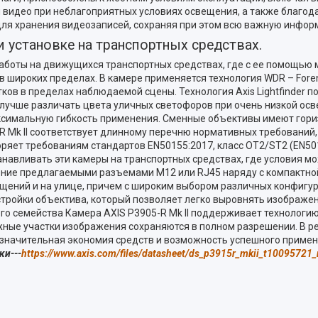
и видео при неблагоприятных условиях освещения, а также благодар
 для хранения видеозаписей, сохраняя при этом всю важную инфо
 установке на транспортных средствах.
 работы на движущихся транспортных средствах, где с ее помощь
 в широких пределах. В камере применяется технология WDR – Fore
ков в пределах наблюдаемой сцены. Технология Axis Lightfinder 
ет лучше различать цвета уличных светофоров при очень низкой ос
имальную гибкость применения. Сменные объективы имеют горизо
-R Mk II соответствует длинному перечню нормативных требований,
яет требованиям стандартов EN50155:2017, класс OT2/ST2 (EN5015
навливать эти камеры на транспортных средствах, где условия м
ение предлагаемыми разъемами M12 или RJ45 наряду с компактно
ещений и на улице, причем с широким выбором различных конфиг
стройки объектива, который позволяет легко выровнять изображен
о семейства Камера AXIS P3905-R Mk II поддерживает технологию 
жные участки изображения сохраняются в полном разрешении. В р
также значительная экономия средств и возможность успеш
ки---
https://www.axis.com/files/datasheet/ds_p3915r_mkii_t10095721_