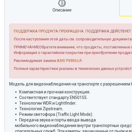
Описание
ПОДДЕРЖКА ПРОДУКТА ПРЕКРАЩЕНА.
ПОДДЕРЖКА ДЕЙСТВУЕТ Д
После наступления этой даты см. сопроводительную документ
ПРИМЕЧАНИЕОбратите внимание, что продукты, поставленные от
Информация о гарантийном покрытии при приобретении продук
Рекомендуемая замена:
AXIS P3935-LR
Полные характеристики указаны в технических данных устройс
Модель для видеонаблюдения на транспорте с разрешением H
Компактная и прочная конструкция.
Соответствует стандарту EN50155.
Технологии WDR и Lightfinder.
Технология Zipstream.
Режим светофора (Traffic Light Mode).
Передача звука и порты ввода-вывода Вы
мобильного видеонаблюдения внутри транспортных средств 
спасательных служб. Эти камеры, защищенные от пыли и в