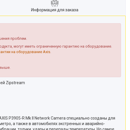
Информация для заказа
шения проблем.
укта, могут иметь ограниченную гарантию на оборудование.
рантии на оборудование Axis
.
 выше.
ей Zipstream
 II Network Camera специально созданы для
метро, а также в автомобилях экстренных и аварийно-
ибрации, толчки, удары и перепады температуры. Но самое