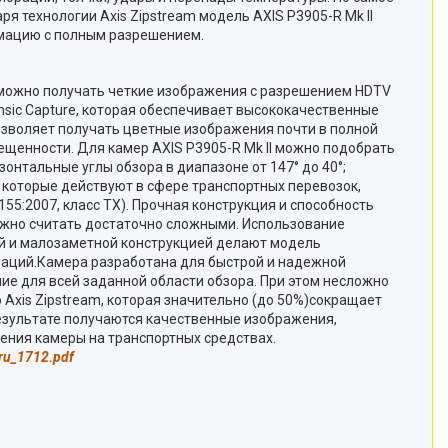
я технологии Axis Zipstream модель AXIS P3905-R Mk II
рмацию с полным разрешением.
ю можно получать четкие изображения с разрешением HDTV
nsic Capture, которая обеспечивает высококачественные
позволяет получать цветные изображения почти в полной
вещенности.
Для камер AXIS P3905-R Mk II можно подобрать
нтальные углы обзора в диапазоне от 147° до 40°;
 которые действуют в сфере транспортных перевозок,
5:2007, класс TX). Прочная конструкция и способность
ожно считать достаточно сложными. Использование
й и малозаметной конструкцией делают модель
ураций.Камера разработана для быстрой и надежной
ие для всей заданной области обзора. При этом несложно
Axis Zipstream, которая значительно (до 50%)сокращает
езультате получаются качественные изображения,
ного применения камеры на транспортных средствах.
ru_1712.pdf