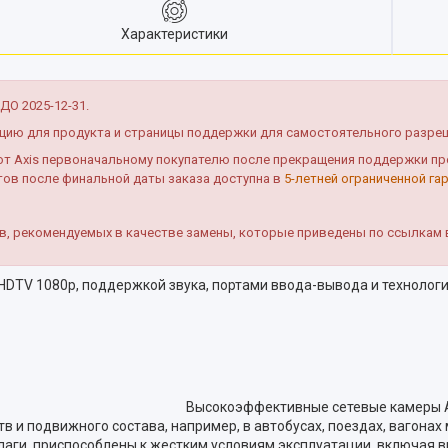
Характеристики
О 2025-12-31.
ацию для продукта и страницы поддержки для самостоятельного разре
 Axis первоначальному покупателю после прекращения поддержки прод
тов после финальной даты заказа доступна в
5-летней ограниченной га
тв, рекомендуемых в качестве замены, которые приведены по ссылкам
DTV 1080p, поддержкой звука, портами ввода-вывода и технологи
сокоэффективные сетевые камеры AXIS P3905-R Mk
и подвижного состава, например, в автобусах, поездах, вагонах 
лаги, приспособлены к жестким условиям эксплуатации, включая в