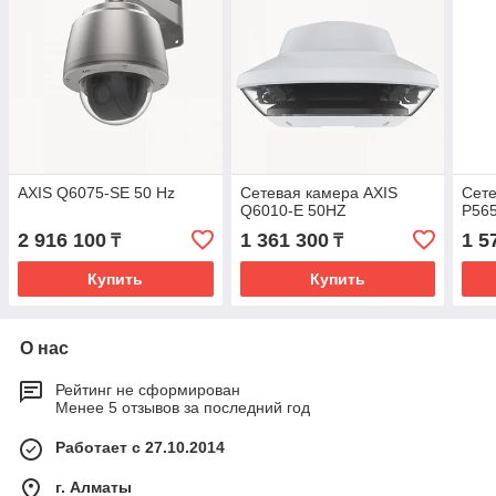
AXIS Q6075-SE 50 Hz
Сетевая камера AXIS
Сете
Q6010-E 50HZ
P56
2 916 100
1 361 300
1 5
₸
₸
Купить
Купить
О нас
Рейтинг не сформирован
Менее 5 отзывов за последний год
Работает с 27.10.2014
г. Алматы