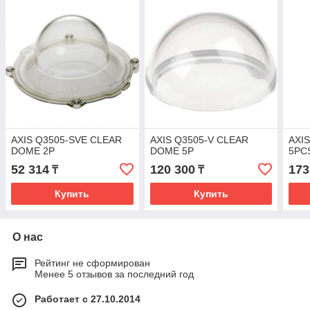
AXIS Q3505-SVE CLEAR
AXIS Q3505-V CLEAR
AXI
DOME 2P
DOME 5P
5PC
52 314
120 300
173
₸
₸
Купить
Купить
О нас
Рейтинг не сформирован
Менее 5 отзывов за последний год
Работает с 27.10.2014