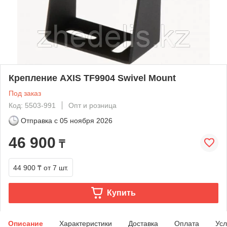
Крепление AXIS TF9904 Swivel Mount
Под заказ
Код: 5503-991
Опт и розница
Отправка с
05 ноября 2026
46 900
₸
44 900 ₸
от 7 шт.
Купить
Описание
Характеристики
Доставка
Оплата
Усл