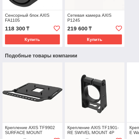
Сенсорный блок AXIS
Сетевая камера AXIS
FA1105
P1245
118 300
219 600
₸
₸
Купить
Купить
Подобные товары компании
Крепление AXIS TF9902
Крепление AXIS TF1901-
Креп
SURFACE MOUNT
RE SWIVEL MOUNT 4P
E Wa