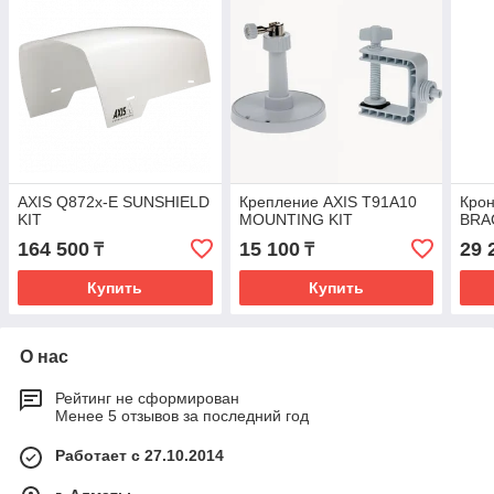
AXIS Q872x-E SUNSHIELD
Крепление AXIS T91A10
Кро
KIT
MOUNTING KIT
BRA
164 500
15 100
29 
₸
₸
Купить
Купить
О нас
Рейтинг не сформирован
Менее 5 отзывов за последний год
Работает с 27.10.2014