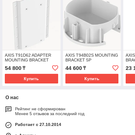
AXIS T91D62 ADAPTER
AXIS T94B02S MOUNTING
AXI
MOUNTING BRACKET
BRACKET 5P
BRA
54 800
44 600
23 
₸
₸
Купить
Купить
О нас
Рейтинг не сформирован
Менее 5 отзывов за последний год
Работает с 27.10.2014