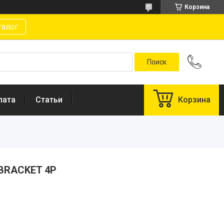
Корзина
талог
лата
Статьи
Корзина
BRACKET 4P