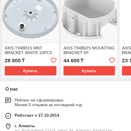
AXIS T94B01S MNT
AXIS T94B02S MOUNTING
AXI
BRACKET WHITE 10PCS
BRACKET 5P
BRA
28 800
44 600
23 
₸
₸
Купить
Купить
О нас
Рейтинг не сформирован
Менее 5 отзывов за последний год
Работает с 27.10.2014
г. Алматы
пр. Райымбека 211/3, офис 34, Алматы, Казахстан