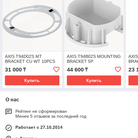
AXIS T94D02S MT
AXIS T94B02S MOUNTING
AXI
BRACKET CU WT 10PCS
BRACKET 5P
BRA
31 000
44 600
23 
₸
₸
Купить
Купить
О нас
Рейтинг не сформирован
Менее 5 отзывов за последний год
Работает с 27.10.2014