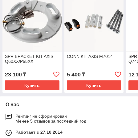
SPR BRACKET KIT AXIS
CONN KIT AXIS M7014
SPR
Q60XX/P55XX
Q74
23 100
5 400
12 
₸
₸
Купить
Купить
О нас
Рейтинг не сформирован
Менее 5 отзывов за последний год
Работает с 27.10.2014