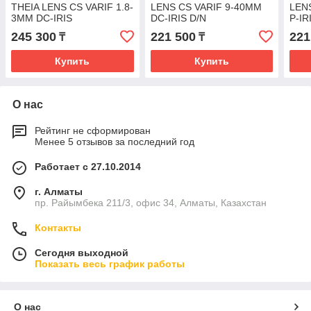
THEIA LENS CS VARIF 1.8-
LENS CS VARIF 9-40MM
LEN
3MM DC-IRIS
DC-IRIS D/N
P-IR
245 300
221 500
221
₸
₸
Купить
Купить
О нас
Рейтинг не сформирован
Менее 5 отзывов за последний год
Работает с 27.10.2014
г. Алматы
пр. Райымбека 211/3, офис 34, Алматы, Казахстан
Контакты
Сегодня выходной
Показать весь график работы
О нас