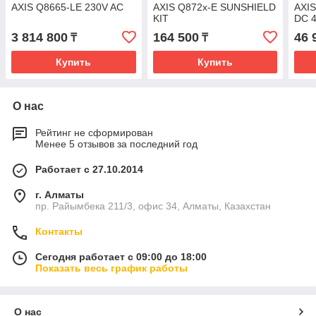
AXIS Q8665-LE 230V AC
AXIS Q872x-E SUNSHIELD
AXI
KIT
DC 
3 814 800
164 500
46 
₸
₸
Купить
Купить
О нас
Рейтинг не сформирован
Менее 5 отзывов за последний год
Работает с 27.10.2014
г. Алматы
пр. Райымбека 211/3, офис 34, Алматы, Казахстан
Контакты
Сегодня работает с 09:00 до 18:00
Показать весь график работы
О нас