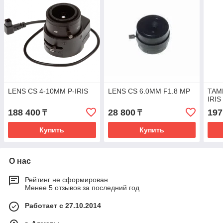
LENS CS 4-10MM P-IRIS
LENS CS 6.0MM F1.8 MP
TAM
IRIS
188 400
28 800
197
₸
₸
Купить
Купить
О нас
Рейтинг не сформирован
Менее 5 отзывов за последний год
Работает с 27.10.2014