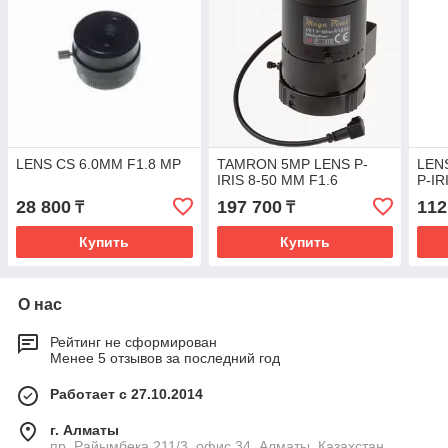
LENS CS 6.0MM F1.8 MP
TAMRON 5MP LENS P-
LENS
IRIS 8-50 MM F1.6
P-IR
28 800
197 700
112
₸
₸
Купить
Купить
О нас
Рейтинг не сформирован
Менее 5 отзывов за последний год
Работает с 27.10.2014
г. Алматы
пр. Райымбека 211/3, офис 34, Алматы, Казахстан