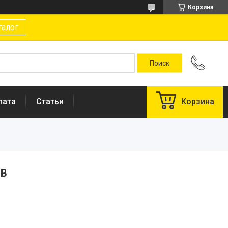
Корзина
талог
лата
Статьи
Корзина
 B