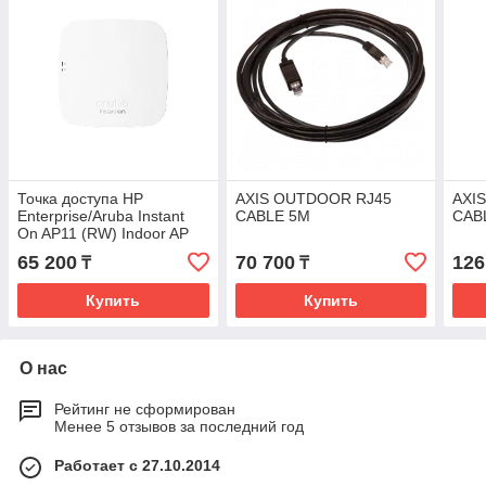
Точка доступа HP
AXIS OUTDOOR RJ45
AXI
Enterprise/Aruba Instant
CABLE 5M
CAB
On AP11 (RW) Indoor AP
with DC Power Adapter and
65 200
70 700
126
₸
₸
Cord (EU) Bundle
Купить
Купить
О нас
Рейтинг не сформирован
Менее 5 отзывов за последний год
Работает с 27.10.2014