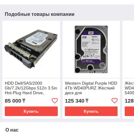
Подобные товары компании
HDD Dell/SAS/2000
Western Digital Purple HDD
Жёс
Gb/7.2k/12Gbps 512n 3.5in
4Tb WD40PURZ Жёсткий
WD4
Hot-Plug Hard Drive,
диск для
5400
CK,14G
видеонаблюдения
NAS 
85 000
125 340
128
₸
₸
Купить
Купить
О нас