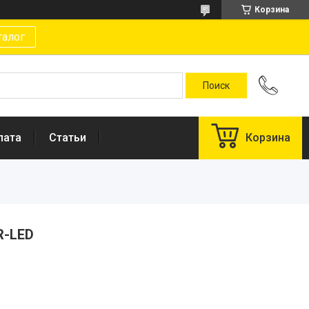
Корзина
талог
лата
Статьи
Корзина
R-LED