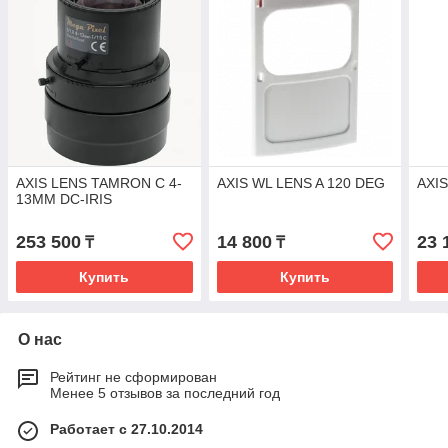
AXIS LENS TAMRON C 4-
AXIS WL LENS A 120 DEG
AXIS
13MM DC-IRIS
253 500
14 800
23 
₸
₸
Купить
Купить
О нас
Рейтинг не сформирован
Менее 5 отзывов за последний год
Работает с 27.10.2014