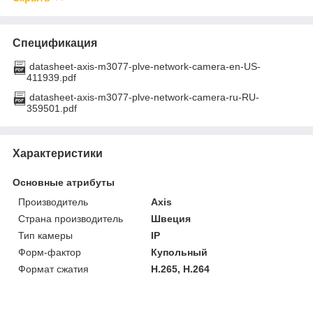
Спецификация
datasheet-axis-m3077-plve-network-camera-en-US-
411939.pdf
datasheet-axis-m3077-plve-network-camera-ru-RU-
359501.pdf
Характеристики
Основные атрибуты
Производитель
Axis
Страна производитель
Швеция
Тип камеры
IP
Форм-фактор
Купольный
Формат сжатия
H.265, H.264