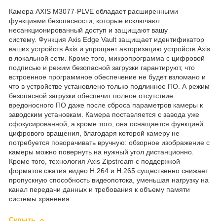
Камера AXIS M3077-PLVE обладает расширенными
функциями безопасности, которые исключают
несанкционированный доступ и защищают вашу
систему. Функция Axis Edge Vault защищает идентификатор
ваших устройств Axis и упрощает авторизацию устройств Axis
в локальной сети. Кроме того, микропрограмма с цифровой
подписью и режим безопасной загрузки гарантируют, что
встроенное программное обеспечение не будет взломано и
что в устройстве установлено только подлинное ПО. А режим
безопасной загрузки обеспечит полное отсутствие
вредоносного ПО даже после сброса параметров камеры к
заводским установкам. Камера поставляется с завода уже
сфокусированной, а кроме того, она оснащается функцией
цифрового вращения, благодаря которой камеру не
потребуется поворачивать вручную: обзорное изображение с
камеры можно повернуть на нужный угол дистанционно.
Кроме того, технология Axis Zipstream с поддержкой
форматов сжатия видео H.264 и H.265 существенно снижает
пропускную способность видеопотока, уменьшая нагрузку на
канал передачи данных и требования к объему памяти
системы хранения.
Скрыть