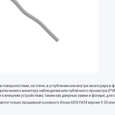
 поверхностями, на стене, в углублении или внутри аксессуара в 
одключения к монитору наблюдения или публичного просмотра (PVM
к внешним устройствам, таким как дверные замки и фонари, для 
ется только прошивкой основного блока AXIS FA54 версии 9.30 или