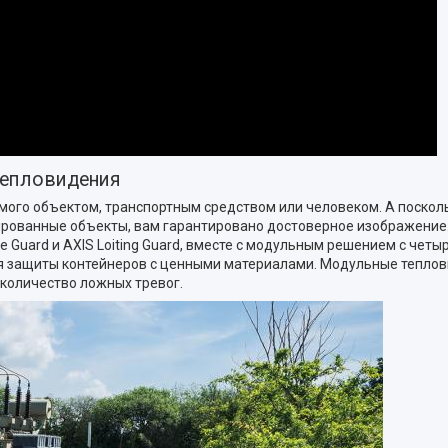
тепловидения
емого объектом, транспортным средством или человеком. А поско
скированные объекты, вам гарантировано достоверное изображени
nce Guard и AXIS Loiting Guard, вместе с модульным решением с ч
ля защиты контейнеров с ценными материалами. Модульные тепло
количество ложных тревог.