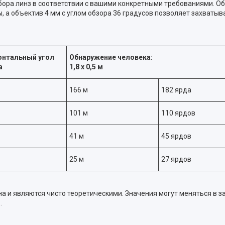
бора линз в соответствии с вашими конкретными требованиями. Об
 а объектив 4 мм с углом обзора 36 градусов позволяет захватыв
онтальный угол
Обнаружение человека:
а
1,8 х 0,5 м
166 м
182 ярда
101 м
110 ярдов
41 м
45 ярдов
25 м
27 ярдов
 и являются чисто теоретическими. Значения могут меняться в 
.