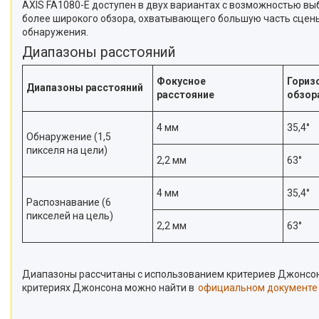
AXIS FA1080-E доступен в двух вариантах с возможностью вы
более широкого обзора, охватывающего большую часть сцены,
обнаружения.
Диапазоны расстояний
Фокусное
Гориз
Диапазоны расстояний
расстояние
обзор
4 мм
35,4°
Обнаружение (1,5
пикселя на цели)
2,2 мм
63°
4 мм
35,4°
Распознавание (6
пикселей на цель)
2,2 мм
63°
Диапазоны рассчитаны с использованием критериев Джонсона
критериях Джонсона можно найти в
официальном документе