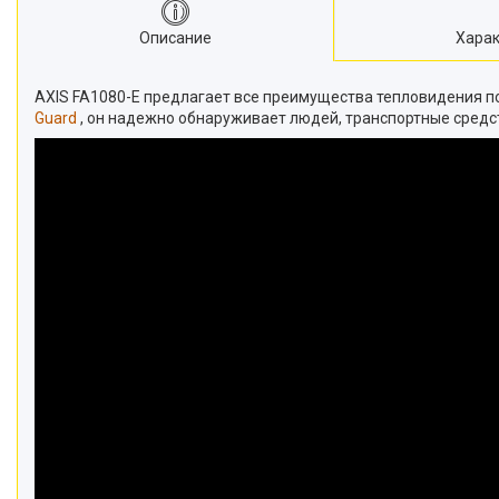
Описание
Харак
AXIS FA1080-E предлагает все преимущества тепловидения по
Guard
, он надежно обнаруживает людей, транспортные средс