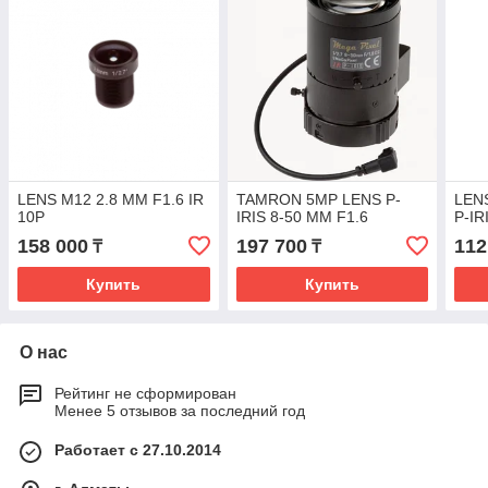
LENS M12 2.8 MM F1.6 IR
TAMRON 5MP LENS P-
LENS
10P
IRIS 8-50 MM F1.6
P-IR
158 000
197 700
112
₸
₸
Купить
Купить
О нас
Рейтинг не сформирован
Менее 5 отзывов за последний год
Работает с 27.10.2014