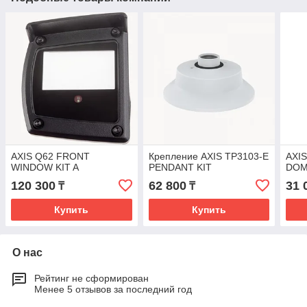
AXIS Q62 FRONT
Крепление AXIS TP3103-E
AXI
WINDOW KIT A
PENDANT KIT
DO
120 300
62 800
31 
₸
₸
Купить
Купить
О нас
Рейтинг не сформирован
Менее 5 отзывов за последний год