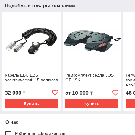
Подобные товары компании
Кабель ЕБС EBS
Ремкомплект седла JOST
Регу
электрический 15 полюсов
GF JSK
торм
4757
475
32 000
10 000
48 
₸
от
₸
475
Купить
Купить
О нас
Рейтинг не сформирован